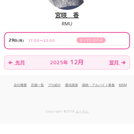
宮咲 香
RMU
29
まーすた王子店
17:00〜23:00
日(月)
12月
2025年
先月
翌月
会社概要
店舗一覧
プロ紹介
通信講座
講師・アルバイト募集
MSM
Copyright ©2019
まーすた