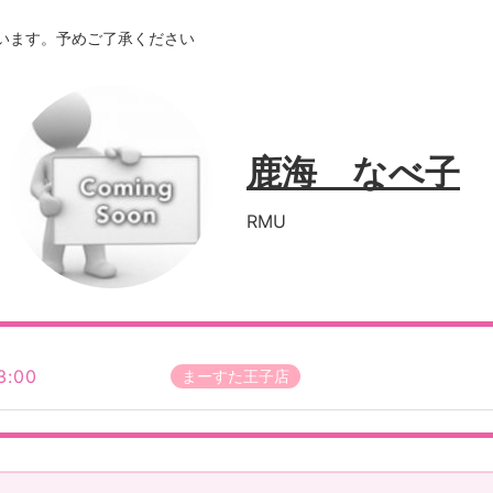
います。予めご了承ください
鹿海 なべ子
RMU
3:00
まーすた王子店