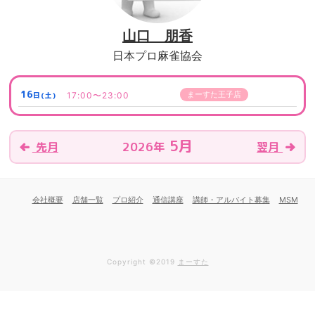
山口 朋香
日本プロ麻雀協会
16
まーすた王子店
17:00〜23:00
日(土)
5月
2026年
先月
翌月
会社概要
店舗一覧
プロ紹介
通信講座
講師・アルバイト募集
MSM
Copyright ©2019
まーすた