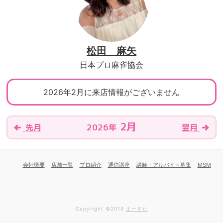
松田 麻矢
日本プロ麻雀協会
2026年2月に来店情報がございません
2月
2026年
先月
翌月
会社概要
店舗一覧
プロ紹介
通信講座
講師・アルバイト募集
MSM
Copyright ©2019
まーすた